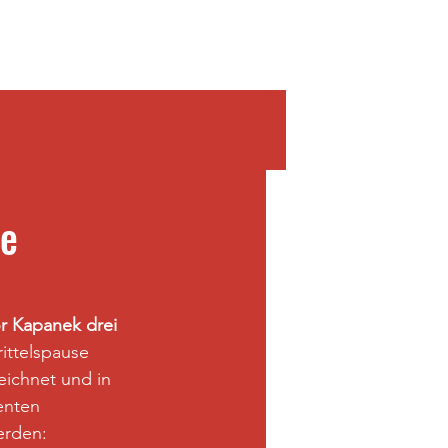
me
r Kapanek drei 
ittelspause 
ichnet und in 
enten 
erden: