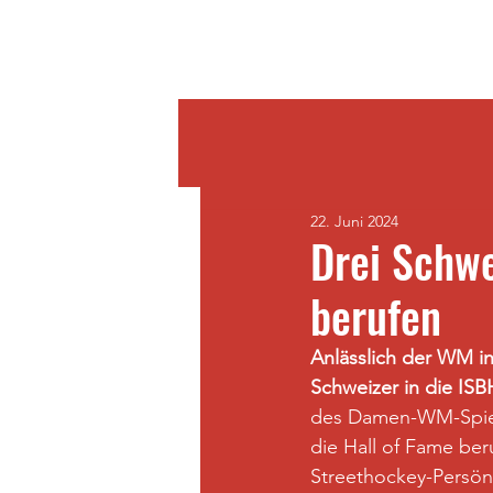
Home
22. Juni 2024
Drei Schwe
berufen
Anlässlich der WM in
Schweizer in die IS
des Damen-WM-Spiels
die Hall of Fame ber
Streethockey-Persön