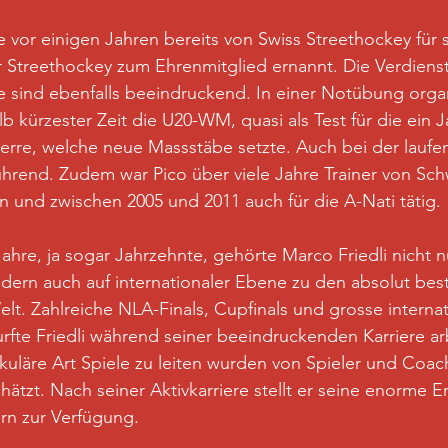
 vor einigen Jahren bereits von Swiss Streethockey für s
r Streethockey zum Ehrenmitglied ernannt. Die Verdienst
e sind ebenfalls beeindruckend. In einer Notübung organ
b kürzester Zeit die U20-WM, quasi als Test für die ein J
erre, welche neue Massstäbe setzte. Auch bei der lauf
ührend. Zudem war Pico über viele Jahre Trainer von Sch
und zwischen 2005 und 2011 auch für die A-Nati tätig.
ahre, ja sogar Jahrzehnte, gehörte Marco Friedli nicht nu
dern auch auf internationaler Ebene zu den absolut bes
elt. Zahlreiche NLA-Finals, Cupfinals und grosse internat
fte Friedli während seiner beeindruckenden Karriere arb
uläre Art Spiele zu leiten wurden von Spieler und Coac
ätzt. Nach seiner Aktivkarriere stellt er seine enorme E
rn zur Verfügung.