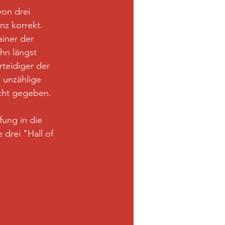
on drei 
nz korrekt. 
iner der 
hn längst 
teidiger der 
 unzählige 
icht gegeben.
fung in die 
drei "Hall of 