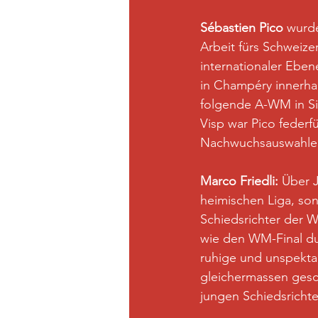
Sébastien Pico
 wurde
Arbeit fürs Schweize
internationaler Eben
in Champéry innerhal
folgende A-WM in Si
Visp war Pico federf
Nachwuchsauswahlen 
Marco Friedli: 
Über J
heimischen Liga, son
Schiedsrichter der W
wie den WM-Final dur
ruhige und unspektak
gleichermassen gesch
jungen Schiedsrichte