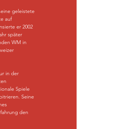
eine geleistete 
e auf 
sierte er 2002 
ahr später 
enden WM in 
weizer 
r in der 
ten 
ionale Spiele 
itrieren. Seine 
hes 
rfahrung den 