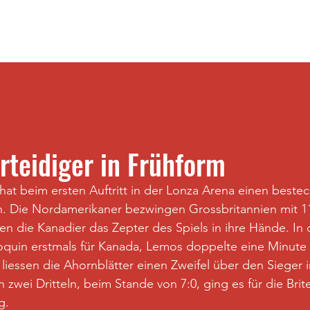
Stream
Spielkalender
Results
More
erteidiger in Frühform
at beim ersten Auftritt in der Lonza Arena einen beste
n. Die Nordamerikaner bezwingen Grossbritannien mit 11
 die Kanadier das Zepter des Spiels in ihre Hände. In 
oquin erstmals für Kanada, Lemos doppelte eine Minute 
liessen die Ahornblätter einen Zweifel über den Sieger in
wei Dritteln, beim Stande von 7:0, ging es für die Bri
g.