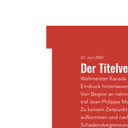
Home
22. Juni 2024
Der Titelv
Weltmeister Kanada h
Eindruck hinterlasse
Von Beginn an nahmen
traf Jean-Philippe M
Zu keinem Zeitpunkt 
aufkommen und nach z
Schadensbegrenzun