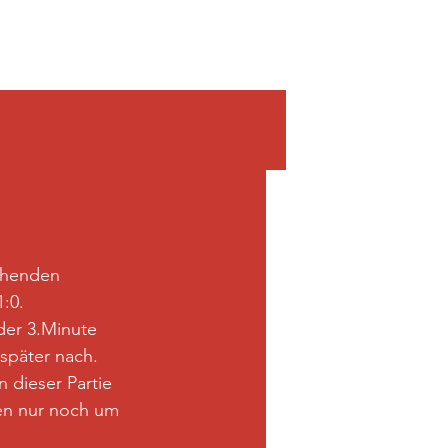
chenden 
:0.
der 3.Minute 
später nach. 
 dieser Partie 
ten nur noch um 